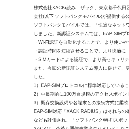
株式会社XACK(読み：ザック、東京都千代田区
会社(以下 ソフトバンクモバイル)が提供する
ソフトバンクモバイルでは、『快適なネットワ
しました。新認証システムでは、EAP-SIM
・Wi-Fi認証を自動化することで、より使いや
・認証時間を短縮させることで、より快適に
・SIMカードによる認証で、より高セキュリ
また、今回の新認証システム導入に併せて、
した。
1）EAP-SIMプロトコルに標準対応している
2）中長期的に100万台規模のアクセスポイ
3）既存交換設備や各端末との接続方式に柔
EAP-SIM対応「XACK RADIUS」
なども評価され、「ソフトバンクWi-Fiス
XACKは、今後も通信事業者のハイレベルな