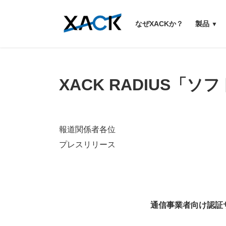
コ
ナ
ン
ビ
なぜXACKか？
製品
テ
ゲ
ン
ー
ツ
シ
へ
ョ
ス
ン
XACK RADIUS「
キ
に
ッ
移
プ
動
報道関係者各位
プレスリリース
通信事業者向け認証サ