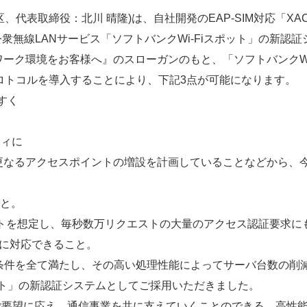
、代表取締役：北川 晴隆)は、自社開発のEAP-SIM対応「XA
公衆無線LANサービス「ソフトバンクWi-Fiスポット」の新
ーク環境をお客様へ』のスローガンのもと、「ソフトバンクWi
プロトコルを導入することにより、下記3点が可能になります。
すく
ティに
更なるアクセスポイントの増設を計画していることなどから、
こと。
ントを想定し、毎秒数万リクエストの大量のアクセス認証要求
軟に対応できること。
はそれらの条件を全て満たし、その高い処理性能によってサーバ台数
ポット」の新認証システムとしてご採用いただきました。
ご要望に応え、通信事業を共に支えていくことのできる、高性