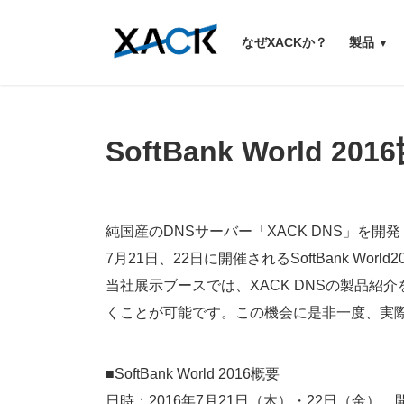
コ
ナ
ン
ビ
なぜXACKか？
製品
テ
ゲ
ン
ー
ツ
シ
へ
ョ
ス
ン
SoftBank World 
キ
に
ッ
移
プ
動
純国産のDNSサーバー「XACK DNS」を開
7月21日、22日に開催されるSoftBank Wor
当社展示ブースでは、XACK DNSの製品紹介を
くことが可能です。この機会に是非一度、実際
■SoftBank World 2016概要
日時：2016年7月21日（木）・22日（金） 開場8