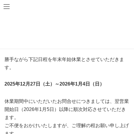
コ
ナ
ン
ビ
テ
ゲ
ン
ー
ツ
シ
年末年始休業のお知らせ
へ
ョ
ス
ン
キ
に
勝手ながら下記日程を年末年始休業とさせていただきま
ッ
移
す。
プ
動
2025年12月27日（土）～2026年1月4日（日）
休業期間中にいただいたお問合せにつきましては、翌営業
開始日（2026年1月5日）以降に順次対応させていただき
ます。
ご不便をおかけいたしますが、ご理解の程お願い申し上げ
ます。